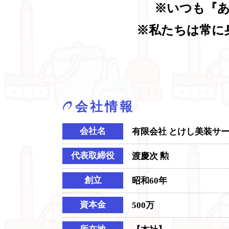
※いつも『
※私たちは常に
会社情報
会社名
有限会社 とけし美装サ
代表取締役
渡慶次 勲
創立
昭和60年
資本金
500万