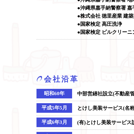
●沖縄県嘉手納警察署 
●株式会社 徳里産業 
●国家検定 高圧洗浄
●国家検定 ビルクリーニ
会社沿革
昭和60年
中部営繕社設立(不動産
平成5年5月
とけし美装サービス(名
平成6年3月
(有)とけし美装サービス設