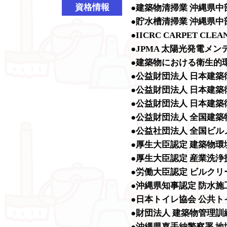
資格情報
●建築物清掃業 沖縄県中部
●貯水槽清掃業 沖縄県中部
●IICRC CARPET CLEA
●JPMA 太陽光発電メ
●建築物における衛生的
●公益財団法人 日本建
●公益財団法人 日本建
●公益財団法人 日本建
●公益財団法人 全国建
●公益社団法人 全国ビ
●厚生大臣認定 建築物
●厚生大臣認定 産業洗浄
●労働大臣認定 ビルク
●沖縄県知事認定 防水
●日本トイレ協会 公共
●財団法人 建築物管理
●沖縄県嘉手納警察署 