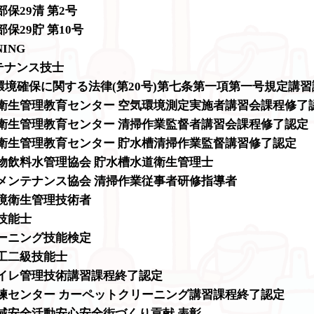
保29清 第2号
保29貯 第10号
NING
ンテナンス技士
環境確保に関する法律(第20号)第七条第一項第一号規定講
築衛生管理教育センター 空気環境測定実施者講習会課程修了
築衛生管理教育センター 清掃作業監督者講習会課程修了認定
築衛生管理教育センター 貯水槽清掃作業監督講習修了認定
築物飲料水管理協会 貯水槽水道衛生管理士
ルメンテナンス協会 清掃作業従事者研修指導者
環境衛生管理技術者
技能士
リーニング技能検定
施工二級技能士
トイレ管理技術講習課程終了認定
訓練センター カーペットクリーニング講習課程終了認定
地域安全活動安心安全街づくり貢献 表彰