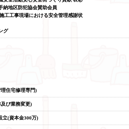
嘉手納地区防犯協会賛助会員
建築施工工事現場における安全管理感謝状
ング
管理住宅修理専門)
称及び業務変更)
立(資本金300万)