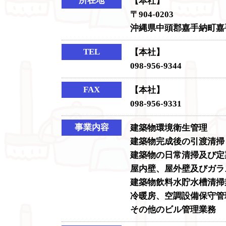
所在地
【本社】
〒904-0203
沖縄県中頭郡嘉手納町嘉手納
TEL
【本社】
098-956-9344
FAX
【本社】
098-956-9331
事業内容
建築物環境衛生管理
建築物完成後の引渡清掃
建築物の日常清掃及び定
屋内壁、屋外壁及びガラ
建築物飲料水貯水槽清掃
冷暖房、空調設備保守管
その他のビル管理業務