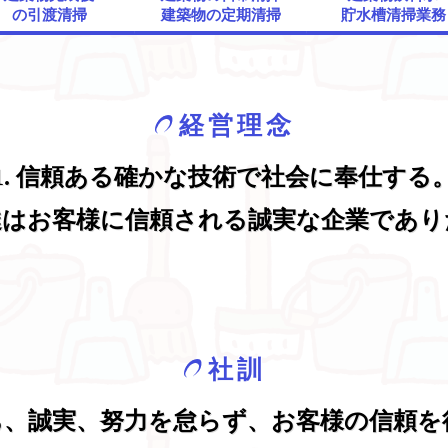
の引渡清掃
建築物の定期清掃
貯水槽清掃業務
経営理念
1. 信頼ある確かな技術で社会に奉仕する
私達はお客様に信頼される誠実な企業であ
社訓
ち、誠実、努力を怠らず、お客様の信頼を